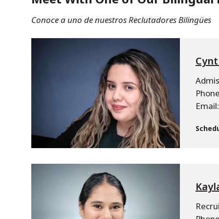
Conoce a uno de nuestros Reclutadores Bilingües
Cynt
Admis
Phone
Email
Schedu
Kayl
Recrui
Phone