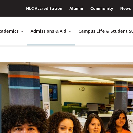
HLC Accreditation
Alumni
Community
News
cademics
Admissions & Aid
Campus Life & Student S