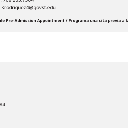
: Krodriguez4@govst.edu
le Pre-Admission Appointment / Programa una cita previa a l
484