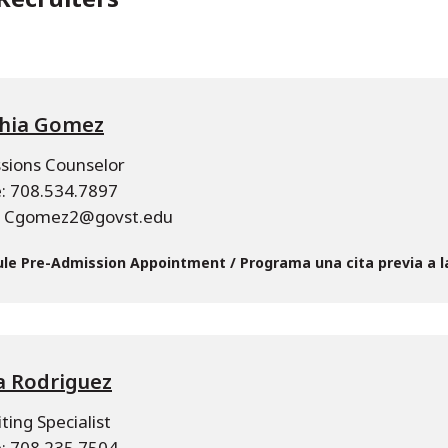
hia Gomez
sions Counselor
: 708.534.7897
: Cgomez2@govst.edu
le Pre-Admission Appointment / Programa una cita previa a l
a Rodriguez
ting Specialist
: 708.235.7504