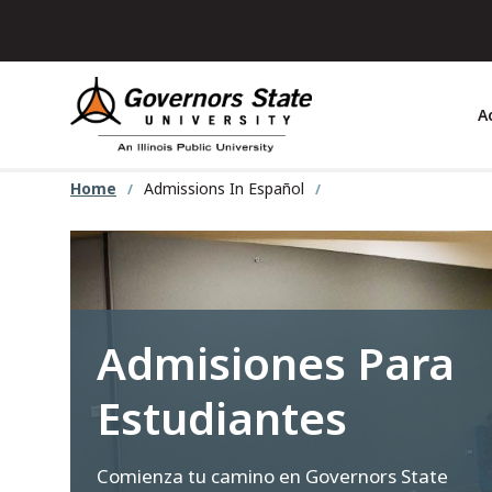
Skip
to
main
content
A
Home
Admissions In Español
Admisiones Para
Estudiantes
Comienza tu camino en Governors State